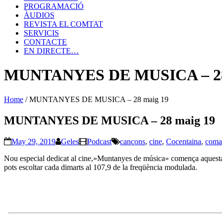
PROGRAMACIÓ
ÀUDIOS
REVISTA EL COMTAT
SERVICIS
CONTACTE
EN DIRECTE…
MUNTANYES DE MUSICA – 28
Home
/
MUNTANYES DE MUSICA – 28 maig 19
MUNTANYES DE MUSICA – 28 maig 19
May 29, 2019
Geles
Podcast
cançons
,
cine
,
Cocentaina
,
coma
Nou especial dedicat al cine,»Muntanyes de música» comença aques
pots escoltar cada dimarts al 107,9 de la freqüència modulada.