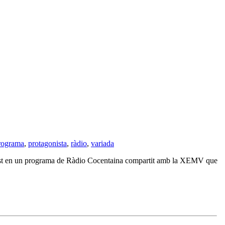
rograma
,
protagonista
,
ràdio
,
variada
est en un programa de Ràdio Cocentaina compartit amb la XEMV que