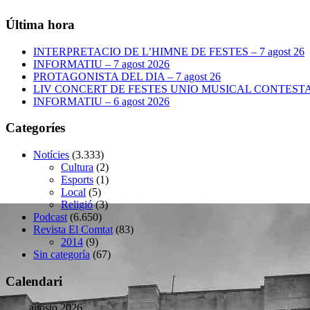
Última hora
INTERPRETACIO DE L’HIMNE DE FESTES – 7 agost 26
INFORMATIU – 7 agost 2026
PROTAGONISTA DEL DIA – 7 agost 26
LIV CONCERT DE FESTES UNIO MUSICAL CONTESTANA
INFORMATIU – 6 agost 2026
Categoríes
Notícies
(3.333)
Cultura
(2)
Esports
(1)
Local
(5)
Religió
(3)
Podcast
(6.650)
Revista El Comtat
(83)
2014
(9)
Sin categoría
(67)
Calendari
agosto 2026