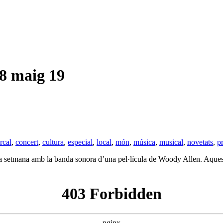
 maig 19
rcal
,
concert
,
cultura
,
especial
,
local
,
món
,
música
,
musical
,
novetats
,
p
ta setmana amb la banda sonora d’una pel·lícula de Woody Allen. Aqu