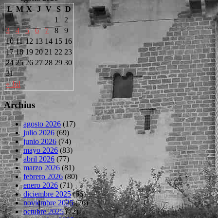
L
M
X
J
V
S
D
1
2
3
4
5
6
7
8
9
10
11
12
13
14
15
16
17
18
19
20
21
22
23
24
25
26
27
28
29
30
31
« Jul
Archius
agosto 2026
(17)
julio 2026
(69)
junio 2026
(74)
mayo 2026
(83)
abril 2026
(77)
marzo 2026
(81)
febrero 2026
(80)
enero 2026
(71)
diciembre 2025
(66)
noviembre 2025
(76)
octubre 2025
(72)