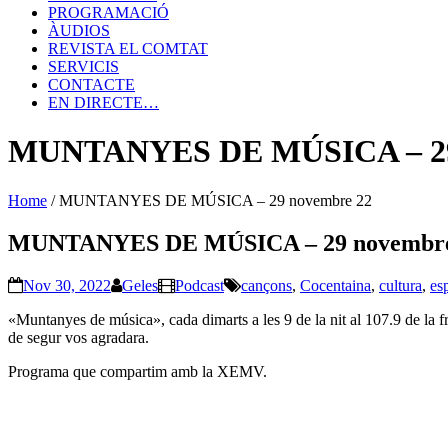
PROGRAMACIÓ
ÀUDIOS
REVISTA EL COMTAT
SERVICIS
CONTACTE
EN DIRECTE…
MUNTANYES DE MÚSICA – 29
Home
/
MUNTANYES DE MÚSICA – 29 novembre 22
MUNTANYES DE MÚSICA – 29 novembre
Nov 30, 2022
Geles
Podcast
cançons
,
Cocentaina
,
cultura
,
es
«Muntanyes de música», cada dimarts a les 9 de la nit al 107.9 de la
de segur vos agradara.
Programa que compartim amb la XEMV.