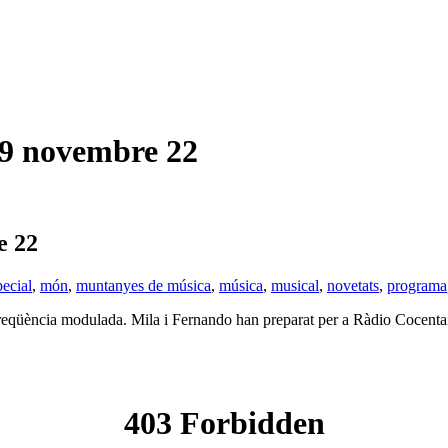
 novembre 22
 22
pecial
,
món
,
muntanyes de música
,
música
,
musical
,
novetats
,
programa
 freqüència modulada. Mila i Fernando han preparat per a Ràdio Cocenta