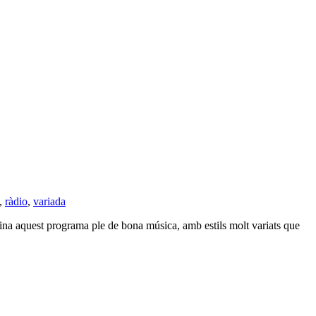
,
ràdio
,
variada
ina aquest programa ple de bona música, amb estils molt variats que