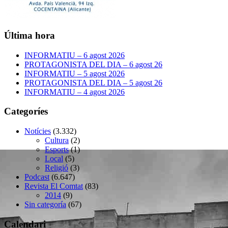
Última hora
INFORMATIU – 6 agost 2026
PROTAGONISTA DEL DIA – 6 agost 26
INFORMATIU – 5 agost 2026
PROTAGONISTA DEL DIA – 5 agost 26
INFORMATIU – 4 agost 2026
Categoríes
Notícies
(3.332)
Cultura
(2)
Esports
(1)
Local
(5)
Religió
(3)
Podcast
(6.647)
Revista El Comtat
(83)
2014
(9)
Sin categoría
(67)
Calendari