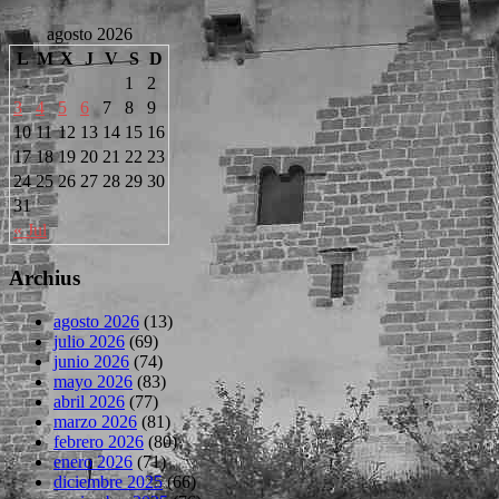
agosto 2026
L
M
X
J
V
S
D
1
2
3
4
5
6
7
8
9
10
11
12
13
14
15
16
17
18
19
20
21
22
23
24
25
26
27
28
29
30
31
« Jul
Archius
agosto 2026
(13)
julio 2026
(69)
junio 2026
(74)
mayo 2026
(83)
abril 2026
(77)
marzo 2026
(81)
febrero 2026
(80)
enero 2026
(71)
diciembre 2025
(66)