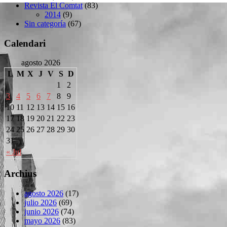
Revista El Comtat
(83)
2014
(9)
Sin categoría
(67)
Calendari
agosto 2026
L
M
X
J
V
S
D
1
2
3
4
5
6
7
8
9
10
11
12
13
14
15
16
17
18
19
20
21
22
23
24
25
26
27
28
29
30
31
« Jul
Archius
agosto 2026
(17)
julio 2026
(69)
junio 2026
(74)
mayo 2026
(83)