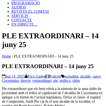
PROGRAMACIÓ
ÀUDIOS
REVISTA EL COMTAT
SERVICIS
CONTACTE
EN DIRECTE…
PLE EXTRAORDINARI – 14
juny 25
Home
/
PLE EXTRAORDINARI – 14 juny 25
PLE EXTRAORDINARI – 14 juny 25
Jun 14, 2025
Paco Gadea
Podcast
actualitat
,
alcalde
,
canvi
,
Cocentaina
,
directe
,
extraordinari
,
ple
,
política
,
ràdio
Ple extraordinari que els hem oferit a la sintonia de la seua ràdio de
proximitat amb el relleu al capdavant de l’alcaldia de Cocentaina en
aplegar a la meitat de l’actual legislatura. Deixa el càrrec el regidor
de Compromís, Jordi Pla i ja és el nou alcalde de la localitat, el
regidor del Partit Socialista, Rubén Muñoz.