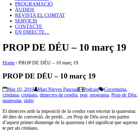
PROGRAMACIÓ
ÀUDIOS
REVISTA EL COMTAT
SERVICIS
CONTACTE
EN DIRECTE…
PROP DE DÉU – 10 març 19
Home
/
PROP DE DÉU – 10 març 19
PROP DE DÉU – 10 març 19
Mar 10, 2019
Mari Nieves Pascual
Podcast
Cocentaina
,
cristiana
,
cristians
,
dimecres de cendra
,
pop
,
programa
,
Prop de Déu
,
quaresma
,
ràdio
El dimecres amb la imposició de la cendra vam encetar la quaresma:
40 dies de conversió, de perdó…en Prop de Déu avui ens parlen
d’aquest primer diumenge de la quaresma i del significat que aquesta
te per als cristians.