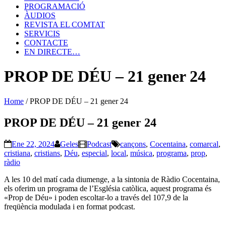
PROGRAMACIÓ
ÀUDIOS
REVISTA EL COMTAT
SERVICIS
CONTACTE
EN DIRECTE…
PROP DE DÉU – 21 gener 24
Home
/
PROP DE DÉU – 21 gener 24
PROP DE DÉU – 21 gener 24
Ene 22, 2024
Geles
Podcast
cançons
,
Cocentaina
,
comarcal
,
cristiana
,
cristians
,
Déu
,
especial
,
local
,
música
,
programa
,
prop
,
ràdio
A les 10 del matí cada diumenge, a la sintonia de Ràdio Cocentaina,
els oferim un programa de l’Església catòlica, aquest programa és
«Prop de Déu» i poden escoltar-lo a través del 107,9 de la
freqüència modulada i en format podcast.