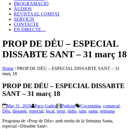
PROGRAMACIÓ
ÀUDIOS
REVISTA EL COMTAT
SERVICIS
CONTACTE
EN DIRECTE…
PROP DE DÉU – ESPECIAL
DISSABTE SANT – 31 març 18
Home
/
PROP DE DÉU – ESPECIAL DISSABTE SANT – 31
març 18
PROP DE DÉU – ESPECIAL DISSABTE
SANT – 31 març 18
Mar 31, 2018
Paco Gadea
Podcast
Cocentaina
,
comarcal
,
Déu
,
dissante
,
especial
,
local
,
prop
,
ràdio
,
sant
,
santa
,
setmana
Programa de «Prop de Déu» amb motiu de la Setmana Santa,
especial «Dissabte Sant».