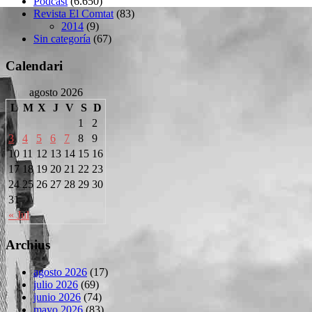
Podcast
(6.650)
Revista El Comtat
(83)
2014
(9)
Sin categoría
(67)
Calendari
agosto 2026
L
M
X
J
V
S
D
1
2
3
4
5
6
7
8
9
10
11
12
13
14
15
16
17
18
19
20
21
22
23
24
25
26
27
28
29
30
31
« Jul
Archius
agosto 2026
(17)
julio 2026
(69)
junio 2026
(74)
mayo 2026
(83)