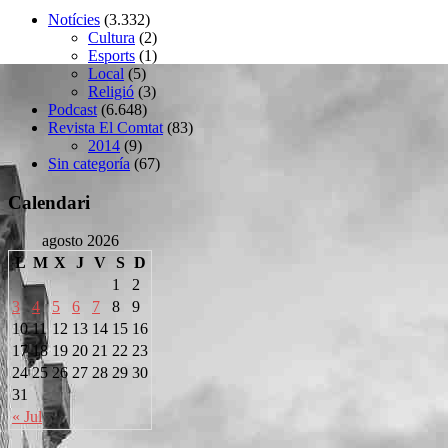
Notícies
(3.332)
Cultura
(2)
Esports
(1)
Local
(5)
Religió
(3)
Podcast
(6.648)
Revista El Comtat
(83)
2014
(9)
Sin categoría
(67)
Calendari
agosto 2026
L
M
X
J
V
S
D
1
2
3
4
5
6
7
8
9
10
11
12
13
14
15
16
17
18
19
20
21
22
23
24
25
26
27
28
29
30
31
« Jul