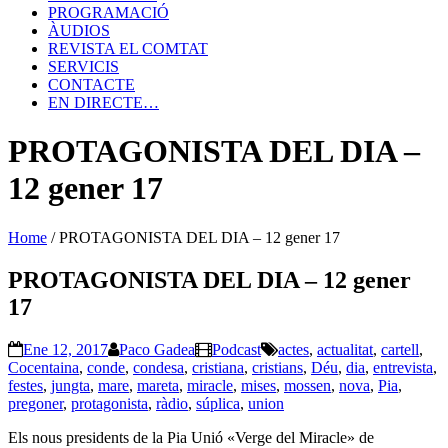
PROGRAMACIÓ
ÀUDIOS
REVISTA EL COMTAT
SERVICIS
CONTACTE
EN DIRECTE…
PROTAGONISTA DEL DIA –
12 gener 17
Home
/
PROTAGONISTA DEL DIA – 12 gener 17
PROTAGONISTA DEL DIA – 12 gener
17
Ene 12, 2017
Paco Gadea
Podcast
actes
,
actualitat
,
cartell
,
Cocentaina
,
conde
,
condesa
,
cristiana
,
cristians
,
Déu
,
dia
,
entrevista
,
festes
,
jungta
,
mare
,
mareta
,
miracle
,
mises
,
mossen
,
nova
,
Pia
,
pregoner
,
protagonista
,
ràdio
,
súplica
,
union
Els nous presidents de la Pia Unió «Verge del Miracle» de