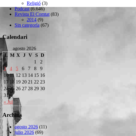
Religió
(3)
Podcast
(6.646)
Revista El Comtat
(83)
2014
(9)
Sin categoría
(67)
Calendari
agosto 2026
L
M
X
J
V
S
D
1
2
3
4
5
6
7
8
9
10
11
12
13
14
15
16
17
18
19
20
21
22
23
24
25
26
27
28
29
30
31
« Jul
Archius
agosto 2026
(11)
julio 2026
(69)