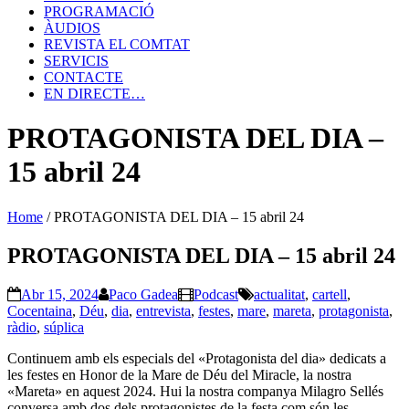
PROGRAMACIÓ
ÀUDIOS
REVISTA EL COMTAT
SERVICIS
CONTACTE
EN DIRECTE…
PROTAGONISTA DEL DIA –
15 abril 24
Home
/
PROTAGONISTA DEL DIA – 15 abril 24
PROTAGONISTA DEL DIA – 15 abril 24
Abr 15, 2024
Paco Gadea
Podcast
actualitat
,
cartell
,
Cocentaina
,
Déu
,
dia
,
entrevista
,
festes
,
mare
,
mareta
,
protagonista
,
ràdio
,
súplica
Continuem amb els especials del «Protagonista del dia» dedicats a
les festes en Honor de la Mare de Déu del Miracle, la nostra
«Mareta» en aquest 2024. Hui la nostra companya Milagro Sellés
conversa amb dos dels protagonistes de la festa com són les