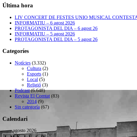
Última hora
LIV CONCERT DE FESTES UNIO MUSICAL CONTESTANA
INFORMATIU – 6 agost 2026
PROTAGONISTA DEL DIA – 6 agost 26
INFORMATIU – 5 agost 2026
PROTAGONISTA DEL DIA – 5 agost 26
Categoríes
Notícies
(3.332)
Cultura
(2)
Esports
(1)
Local
(5)
Religió
(3)
Podcast
(6.648)
Revista El Comtat
(83)
2014
(9)
Sin categoría
(67)
Calendari
agosto 2026