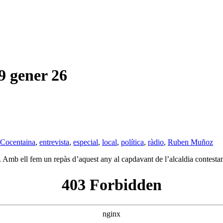
gener 26
Cocentaina
,
entrevista
,
especial
,
local
,
política
,
ràdio
,
Ruben Muñoz
 Amb ell fem un repàs d’aquest any al capdavant de l’alcaldia contesta