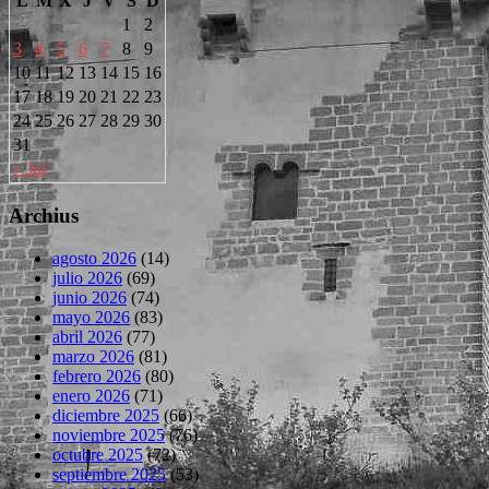
L
M
X
J
V
S
D
1
2
3
4
5
6
7
8
9
10
11
12
13
14
15
16
17
18
19
20
21
22
23
24
25
26
27
28
29
30
31
« Jul
Archius
agosto 2026
(14)
julio 2026
(69)
junio 2026
(74)
mayo 2026
(83)
abril 2026
(77)
marzo 2026
(81)
febrero 2026
(80)
enero 2026
(71)
diciembre 2025
(66)
noviembre 2025
(76)
octubre 2025
(72)
septiembre 2025
(53)