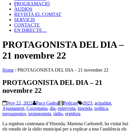
PROGRAMACIÓ
ÀUDIOS
REVISTA EL COMTAT
SERVICIS
CONTACTE
EN DIRECTE…
PROTAGONISTA DEL DIA –
21 novembre 22
Home
/
PROTAGONISTA DEL DIA – 21 novembre 22
PROTAGONISTA DEL DIA – 21
novembre 22
Nov 22, 2022
Paco Gadea
Podcast
2023
,
actualitat
,
Ajuntament
,
Cocentaina
,
dia
,
entrevista
,
hisenda
,
política
,
pressupostos
,
protagonista
,
ràdio
,
regidora
La regidora contestana d’Hisenda, Mariona Carbonell, ha visitat hui
els estudis de la ràdio municipal per a explicar a tota l’audiència els