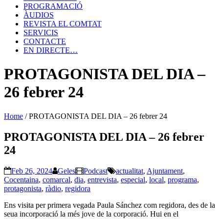
PROGRAMACIÓ
ÀUDIOS
REVISTA EL COMTAT
SERVICIS
CONTACTE
EN DIRECTE…
PROTAGONISTA DEL DIA –
26 febrer 24
Home
/
PROTAGONISTA DEL DIA – 26 febrer 24
PROTAGONISTA DEL DIA – 26 febrer
24
Feb 26, 2024
Geles
Podcast
actualitat
,
Ajuntament
,
Cocentaina
,
comarcal
,
dia
,
entrevista
,
especial
,
local
,
programa
,
protagonista
,
ràdio
,
regidora
Ens visita per primera vegada Paula Sánchez com regidora, des de la
seua incorporació la més jove de la corporació. Hui en el