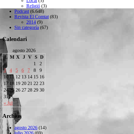
Local
(5)
Religió
(3)
Podcast
(6.648)
Revista El Comtat
(83)
2014
(9)
Sin categoría
(67)
Calendari
agosto 2026
L
M
X
J
V
S
D
1
2
3
4
5
6
7
8
9
10
11
12
13
14
15
16
17
18
19
20
21
22
23
24
25
26
27
28
29
30
31
« Jul
Archius
agosto 2026
(14)
julio 2026
(69)