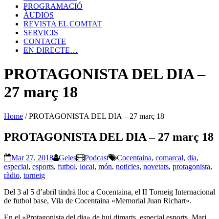
PROGRAMACIÓ
ÀUDIOS
REVISTA EL COMTAT
SERVICIS
CONTACTE
EN DIRECTE…
PROTAGONISTA DEL DIA –
27 març 18
Home
/
PROTAGONISTA DEL DIA – 27 març 18
PROTAGONISTA DEL DIA – 27 març 18
Mar 27, 2018
Geles
Podcast
Cocentaina
,
comarcal
,
dia
,
especial
,
esports
,
futbol
,
local
,
món
,
noticies
,
novetats
,
protagonista
,
ràdio
,
torneig
Del 3 al 5 d’abril tindrà lloc a Cocentaina, el II Torneig Internacional
de futbol base, Vila de Cocentaina «Memorial Juan Richart».
En el «Protagonista del dia» de hui dimarts, especial esports, Mari