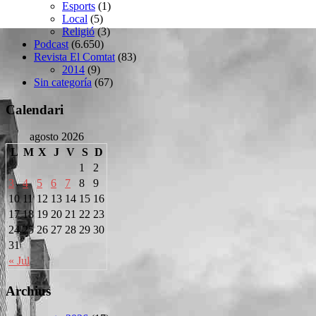
Esports
(1)
Local
(5)
Religió
(3)
Podcast
(6.650)
Revista El Comtat
(83)
2014
(9)
Sin categoría
(67)
Calendari
agosto 2026
L
M
X
J
V
S
D
1
2
3
4
5
6
7
8
9
10
11
12
13
14
15
16
17
18
19
20
21
22
23
24
25
26
27
28
29
30
31
« Jul
Archius