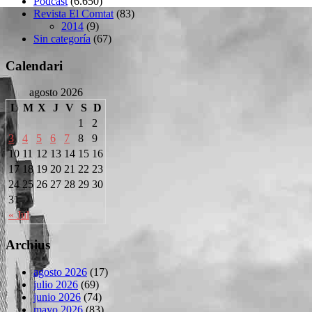
Podcast
(6.650)
Revista El Comtat
(83)
2014
(9)
Sin categoría
(67)
Calendari
agosto 2026
L
M
X
J
V
S
D
1
2
3
4
5
6
7
8
9
10
11
12
13
14
15
16
17
18
19
20
21
22
23
24
25
26
27
28
29
30
31
« Jul
Archius
agosto 2026
(17)
julio 2026
(69)
junio 2026
(74)
mayo 2026
(83)