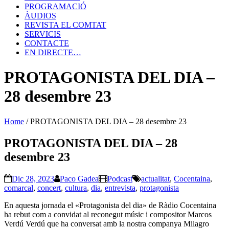
PROGRAMACIÓ
ÀUDIOS
REVISTA EL COMTAT
SERVICIS
CONTACTE
EN DIRECTE…
PROTAGONISTA DEL DIA –
28 desembre 23
Home
/
PROTAGONISTA DEL DIA – 28 desembre 23
PROTAGONISTA DEL DIA – 28
desembre 23
Dic 28, 2023
Paco Gadea
Podcast
actualitat
,
Cocentaina
,
comarcal
,
concert
,
cultura
,
dia
,
entrevista
,
protagonista
En aquesta jornada el «Protagonista del dia» de Ràdio Cocentaina
ha rebut com a convidat al reconegut músic i compositor Marcos
Verdú Verdú que ha conversat amb la nostra companya Milagro