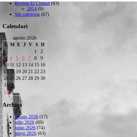
Revista El Comtat
(83)
2014
(9)
Sin categoría
(67)
Calendari
agosto 2026
L
M
X
J
V
S
D
1
2
3
4
5
6
7
8
9
10
11
12
13
14
15
16
17
18
19
20
21
22
23
24
25
26
27
28
29
30
31
« Jul
Archius
agosto 2026
(17)
julio 2026
(69)
junio 2026
(74)
mayo 2026
(83)