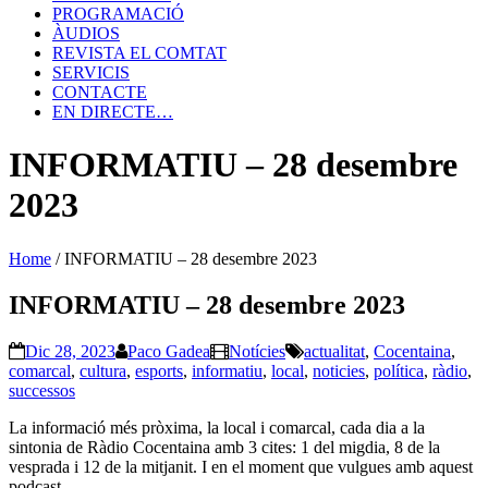
PROGRAMACIÓ
ÀUDIOS
REVISTA EL COMTAT
SERVICIS
CONTACTE
EN DIRECTE…
INFORMATIU – 28 desembre
2023
Home
/
INFORMATIU – 28 desembre 2023
INFORMATIU – 28 desembre 2023
Dic 28, 2023
Paco Gadea
Notícies
actualitat
,
Cocentaina
,
comarcal
,
cultura
,
esports
,
informatiu
,
local
,
noticies
,
política
,
ràdio
,
successos
La informació més pròxima, la local i comarcal, cada dia a la
sintonia de Ràdio Cocentaina amb 3 cites: 1 del migdia, 8 de la
vesprada i 12 de la mitjanit. I en el moment que vulgues amb aquest
podcast.