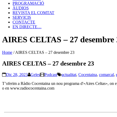
PROGRAMACIÓ
ÀUDIOS
REVISTA EL COMTAT
SERVICIS
CONTACTE
EN DIRECTE…
AIRES CELTAS – 27 desembre 
Home
/
AIRES CELTAS – 27 desembre 23
AIRES CELTAS – 27 desembre 23
Dic 28, 2023
Geles
Podcast
actualitat
,
Cocentaina
,
comarcal
,
T’oferim a Ràdio Cocentaina un nou programa d'»Aires Celtas», on esco
o en www.radiococentaina.com