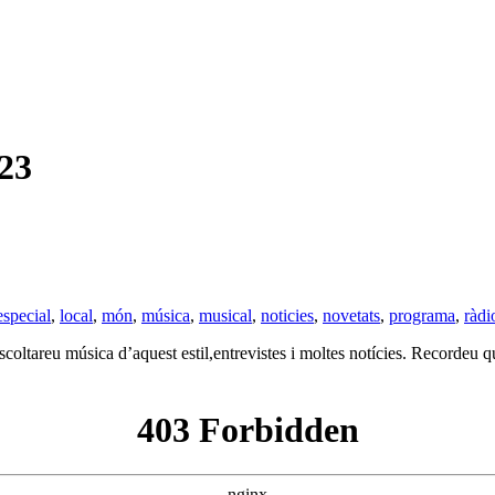
23
especial
,
local
,
món
,
música
,
musical
,
noticies
,
novetats
,
programa
,
ràdi
ltareu música d’aquest estil,entrevistes i moltes notícies. Recordeu qu