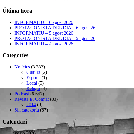
Última hora
INFORMATIU – 6 agost 2026
PROTAGONISTA DEL DIA – 6 agost 26
INFORMATIU – 5 agost 2026
PROTAGONISTA DEL DIA – 5 agost 26
INFORMATIU – 4 agost 2026
Categoríes
Notícies
(3.332)
Cultura
(2)
Esports
(1)
Local
(5)
Religió
(3)
Podcast
(6.647)
Revista El Comtat
(83)
2014
(9)
Sin categoría
(67)
Calendari
agosto 2026