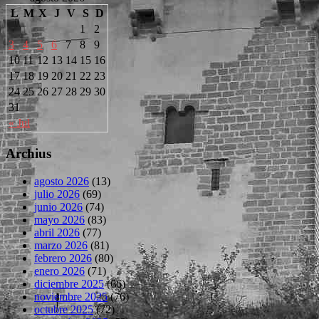
L
M
X
J
V
S
D
1
2
3
4
5
6
7
8
9
10
11
12
13
14
15
16
17
18
19
20
21
22
23
24
25
26
27
28
29
30
31
« Jul
Archius
agosto 2026
(13)
julio 2026
(69)
junio 2026
(74)
mayo 2026
(83)
abril 2026
(77)
marzo 2026
(81)
febrero 2026
(80)
enero 2026
(71)
diciembre 2025
(66)
noviembre 2025
(76)
octubre 2025
(72)