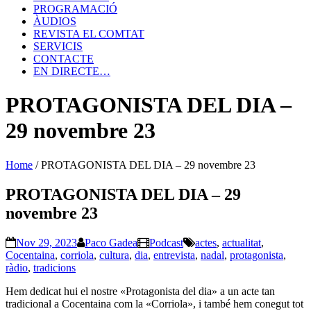
PROGRAMACIÓ
ÀUDIOS
REVISTA EL COMTAT
SERVICIS
CONTACTE
EN DIRECTE…
PROTAGONISTA DEL DIA –
29 novembre 23
Home
/
PROTAGONISTA DEL DIA – 29 novembre 23
PROTAGONISTA DEL DIA – 29
novembre 23
Nov 29, 2023
Paco Gadea
Podcast
actes
,
actualitat
,
Cocentaina
,
corriola
,
cultura
,
dia
,
entrevista
,
nadal
,
protagonista
,
ràdio
,
tradicions
Hem dedicat hui el nostre «Protagonista del dia» a un acte tan
tradicional a Cocentaina com la «Corriola», i també hem conegut tot