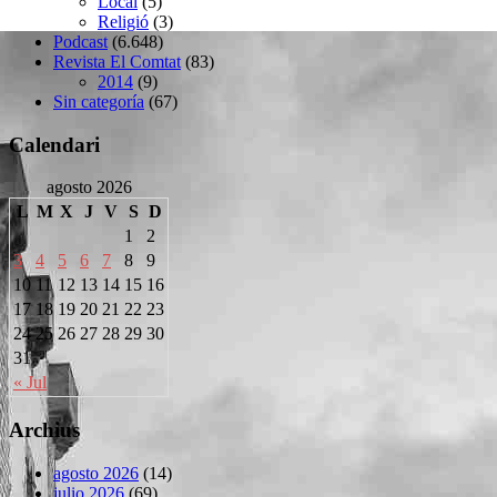
Local
(5)
Religió
(3)
Podcast
(6.648)
Revista El Comtat
(83)
2014
(9)
Sin categoría
(67)
Calendari
agosto 2026
L
M
X
J
V
S
D
1
2
3
4
5
6
7
8
9
10
11
12
13
14
15
16
17
18
19
20
21
22
23
24
25
26
27
28
29
30
31
« Jul
Archius
agosto 2026
(14)
julio 2026
(69)