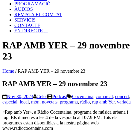
PROGRAMACIÓ
ÀUDIOS
REVISTA EL COMTAT
SERVICIS
CONTACTE
EN DIRECTE…
RAP AMB YER – 29 novembre
23
Home
/
RAP AMB YER – 29 novembre 23
RAP AMB YER – 29 novembre 23
Nov 30, 2023
Geles
Podcast
Cocentaina
,
comarcal
,
concert
,
especial
,
local
,
món
,
novetats
,
programa
,
ràdio
,
rap amb Yer
,
variada
«Rap amb Yer», a Ràdio Cocentaina, programa de música urbana i
rap. Els dimecres a les 4 de la vesprada al 107.9 FM. Tots els
programes estan disponibles a la nostra pàgina web
www.radiococentaina.com