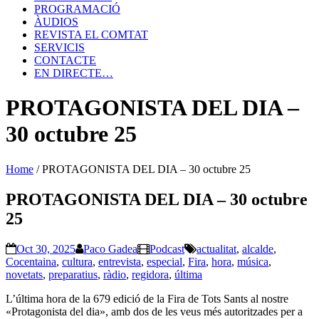
PROGRAMACIÓ
ÀUDIOS
REVISTA EL COMTAT
SERVICIS
CONTACTE
EN DIRECTE…
PROTAGONISTA DEL DIA –
30 octubre 25
Home
/
PROTAGONISTA DEL DIA – 30 octubre 25
PROTAGONISTA DEL DIA – 30 octubre
25
Oct 30, 2025
Paco Gadea
Podcast
actualitat
,
alcalde
,
Cocentaina
,
cultura
,
entrevista
,
especial
,
Fira
,
hora
,
música
,
novetats
,
preparatius
,
ràdio
,
regidora
,
última
L’última hora de la 679 edició de la Fira de Tots Sants al nostre
«Protagonista del dia», amb dos de les veus més autoritzades per a