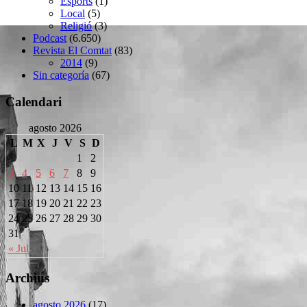
Esports
(1)
Local
(5)
Religió
(3)
Podcast
(6.650)
Revista El Comtat
(83)
2014
(9)
Sin categoría
(67)
Calendari
agosto 2026
L
M
X
J
V
S
D
1
2
3
4
5
6
7
8
9
10
11
12
13
14
15
16
17
18
19
20
21
22
23
24
25
26
27
28
29
30
31
« Jul
Archius
agosto 2026
(17)