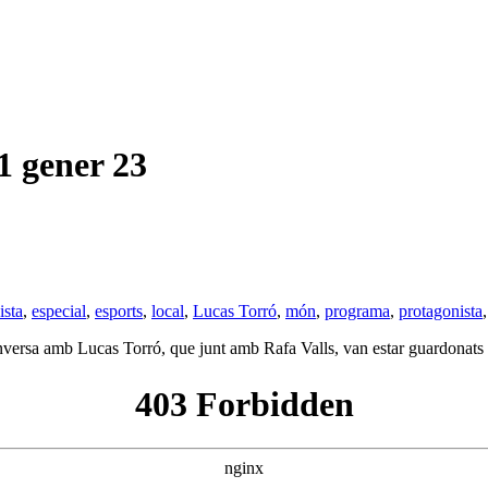
gener 23
ista
,
especial
,
esports
,
local
,
Lucas Torró
,
món
,
programa
,
protagonista
versa amb Lucas Torró, que junt amb Rafa Valls, van estar guardonats pe