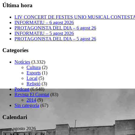
Última hora
LIV CONCERT DE FESTES UNIO MUSICAL CONTESTANA
INFORMATIU – 6 agost 2026
PROTAGONISTA DEL DIA – 6 agost 26
INFORMATIU – 5 agost 2026
PROTAGONISTA DEL DIA – 5 agost 26
Categoríes
Notícies
(3.332)
Cultura
(2)
Esports
(1)
Local
(5)
Religió
(3)
Podcast
(6.648)
Revista El Comtat
(83)
2014
(9)
Sin categoría
(67)
Calendari
agosto 2026