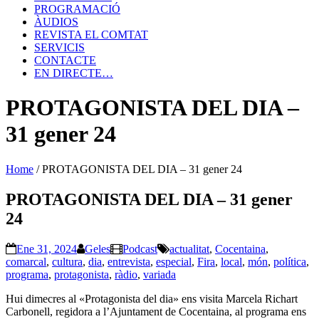
PROGRAMACIÓ
ÀUDIOS
REVISTA EL COMTAT
SERVICIS
CONTACTE
EN DIRECTE…
PROTAGONISTA DEL DIA –
31 gener 24
Home
/
PROTAGONISTA DEL DIA – 31 gener 24
PROTAGONISTA DEL DIA – 31 gener
24
Ene 31, 2024
Geles
Podcast
actualitat
,
Cocentaina
,
comarcal
,
cultura
,
dia
,
entrevista
,
especial
,
Fira
,
local
,
món
,
política
,
programa
,
protagonista
,
ràdio
,
variada
Hui dimecres al «Protagonista del dia» ens visita Marcela Richart
Carbonell, regidora a l’Ajuntament de Cocentaina, al programa ens