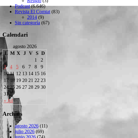
Religió
(3)
Podcast
(6.646)
Revista El Comtat
(83)
2014
(9)
Sin categoría
(67)
Calendari
agosto 2026
L
M
X
J
V
S
D
1
2
3
4
5
6
7
8
9
10
11
12
13
14
15
16
17
18
19
20
21
22
23
24
25
26
27
28
29
30
31
« Jul
Archius
agosto 2026
(11)
julio 2026
(69)
junio 2026
(74)