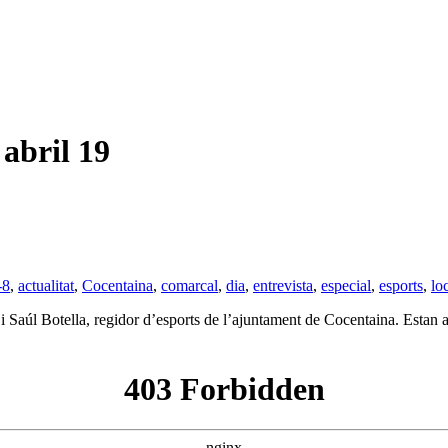
bril 19
-8
,
actualitat
,
Cocentaina
,
comarcal
,
dia
,
entrevista
,
especial
,
esports
,
lo
úl Botella, regidor d’esports de l’ajuntament de Cocentaina. Estan al 