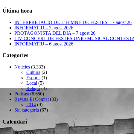
Última hora
INTERPRETACIO DE L’HIMNE DE FESTES – 7 agost 26
INFORMATIU – 7 agost 2026
PROTAGONISTA DEL DIA – 7 agost 26
LIV CONCERT DE FESTES UNIO MUSICAL CONTESTANA
INFORMATIU – 6 agost 2026
Categoríes
Notícies
(3.333)
Cultura
(2)
Esports
(1)
Local
(5)
Religió
(3)
Podcast
(6.650)
Revista El Comtat
(83)
2014
(9)
Sin categoría
(67)
Calendari
agosto 2026