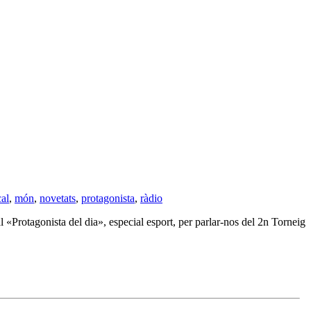
cal
,
món
,
novetats
,
protagonista
,
ràdio
«Protagonista del dia», especial esport, per parlar-nos del 2n Torneig