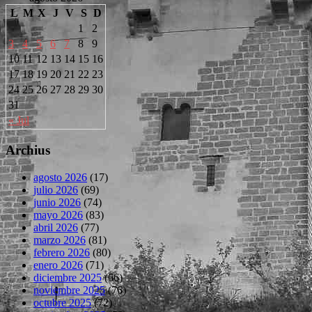
L
M
X
J
V
S
D
1
2
3
4
5
6
7
8
9
10
11
12
13
14
15
16
17
18
19
20
21
22
23
24
25
26
27
28
29
30
31
« Jul
Archius
agosto 2026
(17)
julio 2026
(69)
junio 2026
(74)
mayo 2026
(83)
abril 2026
(77)
marzo 2026
(81)
febrero 2026
(80)
enero 2026
(71)
diciembre 2025
(66)
noviembre 2025
(76)
octubre 2025
(72)