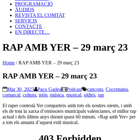
PROGRAMACIÓ
ÀUDIOS
REVISTA EL COMTAT
SERVICIS
CONTACTE
EN DIRECTE…
RAP AMB YER – 29 març 23
Home
/
RAP AMB YER – 29 març 23
RAP AMB YER – 29 març 23
Mar 30, 2023
Paco Gadea
Podcast
cançons
,
Cocentaina
,
comarcal
,
cultura
,
món
,
música
,
musical
,
oldies
,
rap
El raper contestà Yer comparteix amb tots els nostres oients, i amb
els de tota la xarxa d’emissores municipals valencianes, el millor rap
actual i dels últims anys durant quasi 60 minuts. «Rap amb Yer» per
a tots els amants d’aquest estil musical.