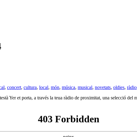
4
cal
,
concert
,
cultura
,
local
,
món
,
música
,
musical
,
novetats
,
oldies
,
ràdio
està Yer et porta, a través la teua ràdio de proximitat, una selecció del m