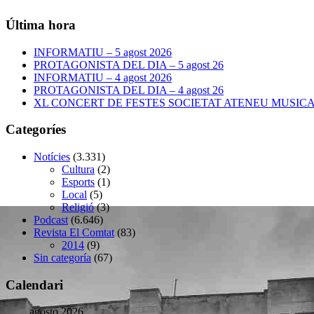
Última hora
INFORMATIU – 5 agost 2026
PROTAGONISTA DEL DIA – 5 agost 26
INFORMATIU – 4 agost 2026
PROTAGONISTA DEL DIA – 4 agost 26
XL CONCERT DE FESTES SOCIETAT ATENEU MUSICAL –
Categoríes
Notícies
(3.331)
Cultura
(2)
Esports
(1)
Local
(5)
Religió
(3)
Podcast
(6.646)
Revista El Comtat
(83)
2014
(9)
Sin categoría
(67)
Calendari
agosto 2026