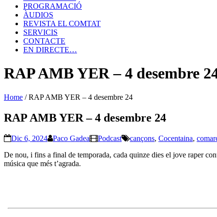
PROGRAMACIÓ
ÀUDIOS
REVISTA EL COMTAT
SERVICIS
CONTACTE
EN DIRECTE…
RAP AMB YER – 4 desembre 2
Home
/
RAP AMB YER – 4 desembre 24
RAP AMB YER – 4 desembre 24
Dic 6, 2024
Paco Gadea
Podcast
cançons
,
Cocentaina
,
comar
De nou, i fins a final de temporada, cada quinze dies el jove raper cont
música que més t’agrada.