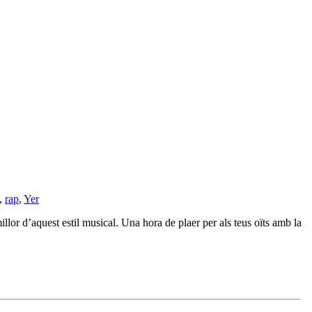
,
rap
,
Yer
illor d’aquest estil musical. Una hora de plaer per als teus oïts amb la