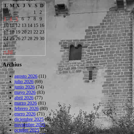
L
M
X
J
V
S
D
1
2
3
4
5
6
7
8
9
10
11
12
13
14
15
16
17
18
19
20
21
22
23
24
25
26
27
28
29
30
31
« Jul
Archius
agosto 2026
(11)
julio 2026
(69)
junio 2026
(74)
mayo 2026
(83)
abril 2026
(77)
marzo 2026
(81)
febrero 2026
(80)
enero 2026
(71)
diciembre 2025
(66)
noviembre 2025
(76)
octubre 2025
(72)