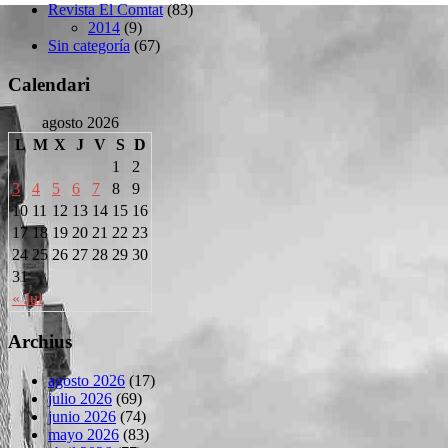
Revista El Comtat
(83)
2014
(9)
Sin categoría
(67)
Calendari
agosto 2026
L
M
X
J
V
S
D
1
2
3
4
5
6
7
8
9
10
11
12
13
14
15
16
17
18
19
20
21
22
23
24
25
26
27
28
29
30
31
« Jul
Archius
agosto 2026
(17)
julio 2026
(69)
junio 2026
(74)
mayo 2026
(83)