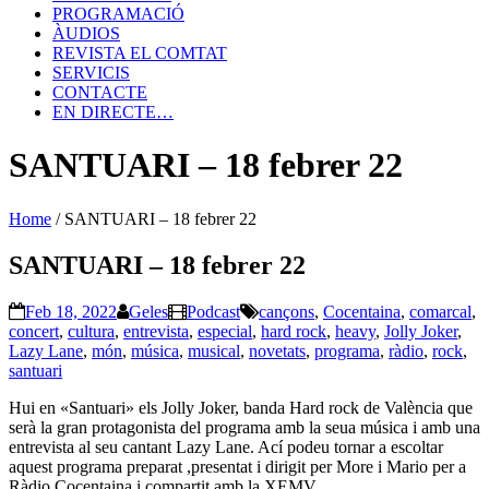
PROGRAMACIÓ
ÀUDIOS
REVISTA EL COMTAT
SERVICIS
CONTACTE
EN DIRECTE…
SANTUARI – 18 febrer 22
Home
/
SANTUARI – 18 febrer 22
SANTUARI – 18 febrer 22
Feb 18, 2022
Geles
Podcast
cançons
,
Cocentaina
,
comarcal
,
concert
,
cultura
,
entrevista
,
especial
,
hard rock
,
heavy
,
Jolly Joker
,
Lazy Lane
,
món
,
música
,
musical
,
novetats
,
programa
,
ràdio
,
rock
,
santuari
Hui en «Santuari» els Jolly Joker, banda Hard rock de València que
serà la gran protagonista del programa amb la seua música i amb una
entrevista al seu cantant Lazy Lane. Ací podeu tornar a escoltar
aquest programa preparat ,presentat i dirigit per More i Mario per a
Ràdio Cocentaina i compartit amb la XEMV.