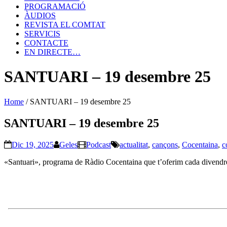
PROGRAMACIÓ
ÀUDIOS
REVISTA EL COMTAT
SERVICIS
CONTACTE
EN DIRECTE…
SANTUARI – 19 desembre 25
Home
/
SANTUARI – 19 desembre 25
SANTUARI – 19 desembre 25
Dic 19, 2025
Geles
Podcast
actualitat
,
cançons
,
Cocentaina
,
c
«Santuari», programa de Ràdio Cocentaina que t’oferim cada divendre