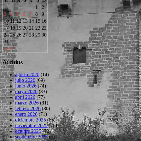
L
M
X
J
V
S
D
1
2
3
4
5
6
7
8
9
10
11
12
13
14
15
16
17
18
19
20
21
22
23
24
25
26
27
28
29
30
31
« Jul
Archius
agosto 2026
(14)
julio 2026
(69)
junio 2026
(74)
mayo 2026
(83)
abril 2026
(77)
marzo 2026
(81)
febrero 2026
(80)
enero 2026
(71)
diciembre 2025
(66)
noviembre 2025
(76)
octubre 2025
(72)
septiembre 2025
(53)