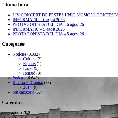
Última hora
LIV CONCERT DE FESTES UNIO MUSICAL CONTESTANA
INFORMATIU – 6 agost 2026
PROTAGONISTA DEL DIA – 6 agost 26
INFORMATIU – 5 agost 2026
PROTAGONISTA DEL DIA – 5 agost 26
Categoríes
Notícies
(3.332)
Cultura
(2)
Esports
(1)
Local
(5)
Religió
(3)
Podcast
(6.648)
Revista El Comtat
(83)
2014
(9)
Sin categoría
(67)
Calendari
agosto 2026