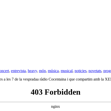
oncert
,
entrevista
,
heavy
,
món
,
música
,
musical
,
noticies
,
novetats
,
prog
s a les 7 de la vespradaa ràdio Cocentaina i que compartim amb la XEMV