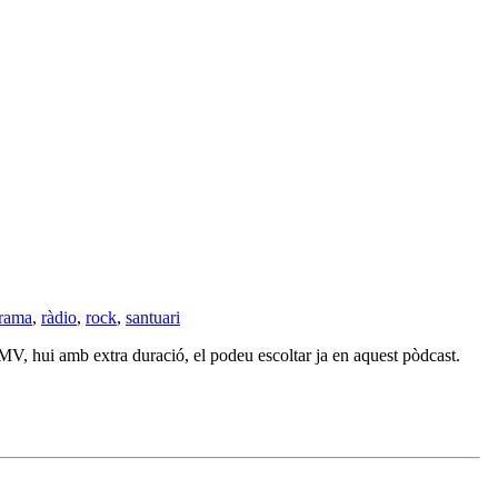
rama
,
ràdio
,
rock
,
santuari
, hui amb extra duració, el podeu escoltar ja en aquest pòdcast.