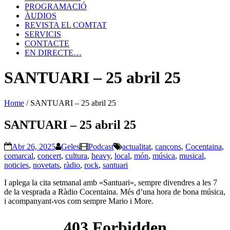
PROGRAMACIÓ
ÀUDIOS
REVISTA EL COMTAT
SERVICIS
CONTACTE
EN DIRECTE…
SANTUARI – 25 abril 25
Home
/
SANTUARI – 25 abril 25
SANTUARI – 25 abril 25
Abr 26, 2025
Geles
Podcast
actualitat
,
cançons
,
Cocentaina
,
comarcal
,
concert
,
cultura
,
heavy
,
local
,
món
,
música
,
musical
,
noticies
,
novetats
,
ràdio
,
rock
,
santuari
I aplega la cita setmanal amb «Santuari», sempre divendres a les 7
de la vesprada a Ràdio Cocentaina. Més d’una hora de bona música,
i acompanyant-vos com sempre Mario i More.