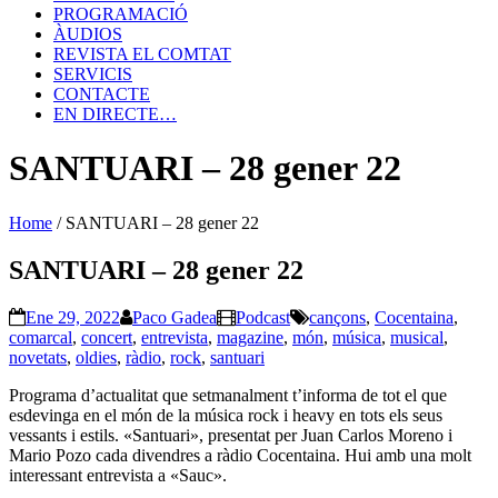
PROGRAMACIÓ
ÀUDIOS
REVISTA EL COMTAT
SERVICIS
CONTACTE
EN DIRECTE…
SANTUARI – 28 gener 22
Home
/
SANTUARI – 28 gener 22
SANTUARI – 28 gener 22
Ene 29, 2022
Paco Gadea
Podcast
cançons
,
Cocentaina
,
comarcal
,
concert
,
entrevista
,
magazine
,
món
,
música
,
musical
,
novetats
,
oldies
,
ràdio
,
rock
,
santuari
Programa d’actualitat que setmanalment t’informa de tot el que
esdevinga en el món de la música rock i heavy en tots els seus
vessants i estils. «Santuari», presentat per Juan Carlos Moreno i
Mario Pozo cada divendres a ràdio Cocentaina. Hui amb una molt
interessant entrevista a «Sauc».