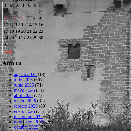
L
M
X
J
V
S
D
1
2
3
4
5
6
7
8
9
10
11
12
13
14
15
16
17
18
19
20
21
22
23
24
25
26
27
28
29
30
31
« Jul
Archius
agosto 2026
(13)
julio 2026
(69)
junio 2026
(74)
mayo 2026
(83)
abril 2026
(77)
marzo 2026
(81)
febrero 2026
(80)
enero 2026
(71)
diciembre 2025
(66)
noviembre 2025
(76)
octubre 2025
(72)