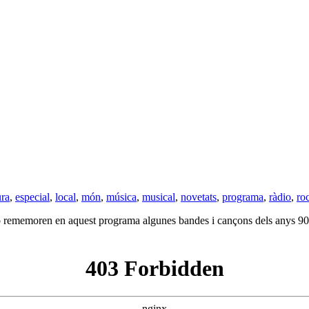
ura
,
especial
,
local
,
món
,
música
,
musical
,
novetats
,
programa
,
ràdio
,
ro
o rememoren en aquest programa algunes bandes i cançons dels anys 90 