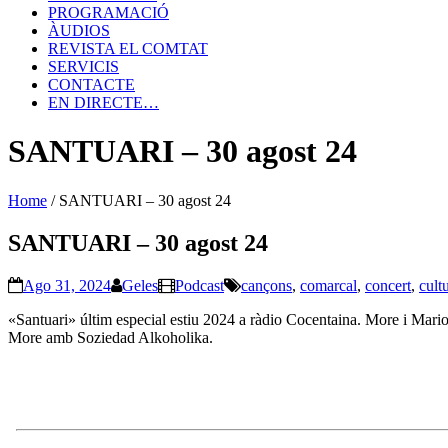
PROGRAMACIÓ
ÀUDIOS
REVISTA EL COMTAT
SERVICIS
CONTACTE
EN DIRECTE…
SANTUARI – 30 agost 24
Home
/
SANTUARI – 30 agost 24
SANTUARI – 30 agost 24
Ago 31, 2024
Geles
Podcast
cançons
,
comarcal
,
concert
,
cult
«Santuari» últim especial estiu 2024 a ràdio Cocentaina. More i Mari
More amb Soziedad Alkoholika.