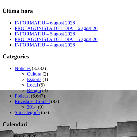
Última hora
INFORMATIU – 6 agost 2026
PROTAGONISTA DEL DIA – 6 agost 26
INFORMATIU – 5 agost 2026
PROTAGONISTA DEL DIA – 5 agost 26
INFORMATIU – 4 agost 2026
Categoríes
Notícies
(3.332)
Cultura
(2)
Esports
(1)
Local
(5)
Religió
(3)
Podcast
(6.647)
Revista El Comtat
(83)
2014
(9)
Sin categoría
(67)
Calendari
agosto 2026