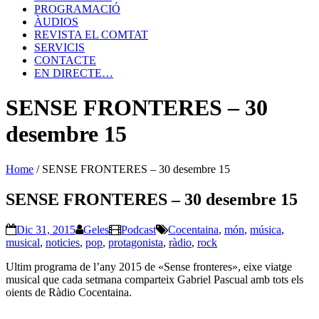
PROGRAMACIÓ
ÀUDIOS
REVISTA EL COMTAT
SERVICIS
CONTACTE
EN DIRECTE…
SENSE FRONTERES – 30
desembre 15
Home
/
SENSE FRONTERES – 30 desembre 15
SENSE FRONTERES – 30 desembre 15
Dic 31, 2015
Geles
Podcast
Cocentaina
,
món
,
música
,
musical
,
noticies
,
pop
,
protagonista
,
ràdio
,
rock
Ultim programa de l’any 2015 de «Sense fronteres», eixe viatge
musical que cada setmana comparteix Gabriel Pascual amb tots els
oients de Ràdio Cocentaina.