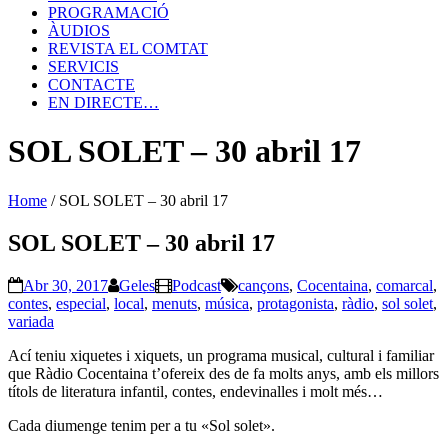
PROGRAMACIÓ
ÀUDIOS
REVISTA EL COMTAT
SERVICIS
CONTACTE
EN DIRECTE…
SOL SOLET – 30 abril 17
Home
/
SOL SOLET – 30 abril 17
SOL SOLET – 30 abril 17
Abr 30, 2017
Geles
Podcast
cançons
,
Cocentaina
,
comarcal
,
contes
,
especial
,
local
,
menuts
,
música
,
protagonista
,
ràdio
,
sol solet
,
variada
Ací teniu xiquetes i xiquets, un programa musical, cultural i familiar
que Ràdio Cocentaina t’ofereix des de fa molts anys, amb els millors
títols de literatura infantil, contes, endevinalles i molt més…
Cada diumenge tenim per a tu «Sol solet».