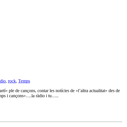
àdio
,
rock
,
Temps
tí» ple de cançons, contar les notícies de «l’altra actualitat» des de
emps i cançons»….la ràdio i tu…..