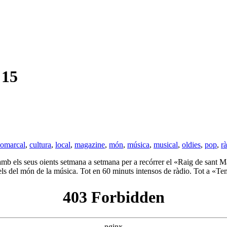
 15
comarcal
,
cultura
,
local
,
magazine
,
món
,
música
,
musical
,
oldies
,
pop
,
r
amb els seus oients setmana a setmana per a recórrer el «Raig de sant Mar
 dels del món de la música. Tot en 60 minuts intensos de ràdio. Tot a «T