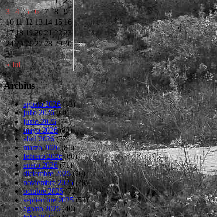
1
2
3
4
5
6
7
8
9
10
11
12
13
14
15
16
17
18
19
20
21
22
23
24
25
26
27
28
29
30
31
« Jul
Archius
agosto 2026
(13)
julio 2026
(69)
junio 2026
(74)
mayo 2026
(83)
abril 2026
(77)
marzo 2026
(81)
febrero 2026
(80)
enero 2026
(71)
diciembre 2025
(66)
noviembre 2025
(76)
octubre 2025
(72)
septiembre 2025
(53)
agosto 2025
(40)