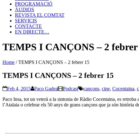
PROGRAMACIÓ
ÀUDIOS
REVISTA EL COMTAT
SERVICIS
CONTACTE
EN DIRECTE…
TEMPS I CANÇONS – 2 febrer
Home
/
TEMPS I CANÇONS – 2 febrer 15
TEMPS I CANÇONS – 2 febrer 15
Feb 4, 2015
Paco Gadea
Podcast
cançons
,
cine
,
Cocentaina
,
Paco Insa, tot un veterà a la sintonia de Ràdio Cocentaina, es retroba 
l’Atalaia o celebrar els 50 anys de grans cançons que ja són història