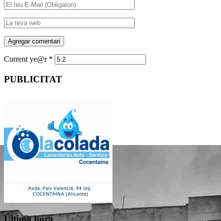
Current ye@r
*
PUBLICITAT
Última hora