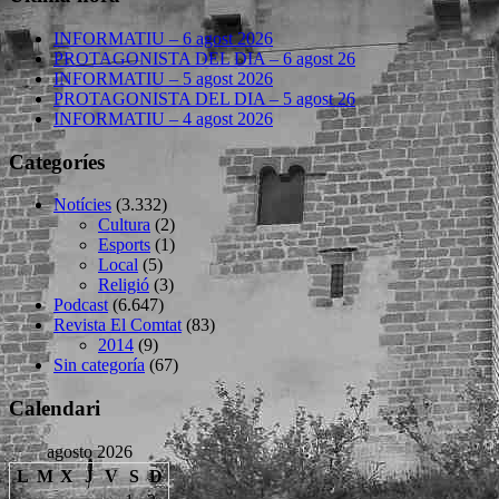
INFORMATIU – 6 agost 2026
PROTAGONISTA DEL DIA – 6 agost 26
INFORMATIU – 5 agost 2026
PROTAGONISTA DEL DIA – 5 agost 26
INFORMATIU – 4 agost 2026
Categoríes
Notícies
(3.332)
Cultura
(2)
Esports
(1)
Local
(5)
Religió
(3)
Podcast
(6.647)
Revista El Comtat
(83)
2014
(9)
Sin categoría
(67)
Calendari
agosto 2026
L
M
X
J
V
S
D