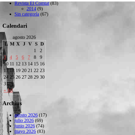
Revista El Comtat
(83)
2014
(9)
Sin categoría
(67)
Calendari
agosto 2026
L
M
X
J
V
S
D
1
2
3
4
5
6
7
8
9
10
11
12
13
14
15
16
17
18
19
20
21
22
23
24
25
26
27
28
29
30
31
« Jul
Archius
agosto 2026
(17)
julio 2026
(69)
junio 2026
(74)
mayo 2026
(83)