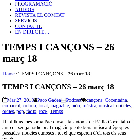
PROGRAMACIÓ
ÀUDIOS
REVISTA EL COMTAT
SERVICIS
CONTACTE
EN DIRECTE…
TEMPS I CANÇONS – 26
març 18
Home
/
TEMPS I CANÇONS – 26 març 18
TEMPS I CANÇONS – 26 març 18
Mar 27, 2018
Paco Gadea
Podcast
cançons
,
Cocentaina
,
comarcal
,
cultura
,
local
,
magazine
,
món
,
música
,
musical
,
noticies
,
oldies
,
pop
,
ràdio
,
rock
,
Temps
Un dilluns més torna Paco Insa a la sintonia de Ràdio Cocentaina i
amb ell seu ja tradicional magazín ple de bona música d’èpoques
passades, notícies curioses i tot el que esperen d’ell tots els seus
oients.