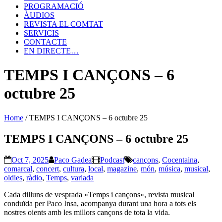
PROGRAMACIÓ
ÀUDIOS
REVISTA EL COMTAT
SERVICIS
CONTACTE
EN DIRECTE…
TEMPS I CANÇONS – 6
octubre 25
Home
/
TEMPS I CANÇONS – 6 octubre 25
TEMPS I CANÇONS – 6 octubre 25
Oct 7, 2025
Paco Gadea
Podcast
cançons
,
Cocentaina
,
comarcal
,
concert
,
cultura
,
local
,
magazine
,
món
,
música
,
musical
,
oldies
,
ràdio
,
Temps
,
variada
Cada dilluns de vesprada «Temps i cançons», revista musical
conduïda per Paco Insa, acompanya durant una hora a tots els
nostres oients amb les millors cançons de tota la vida.