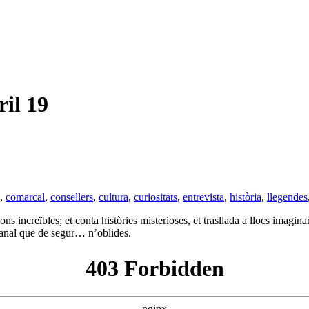
il 19
,
comarcal
,
consellers
,
cultura
,
curiositats
,
entrevista
,
història
,
llegendes
ns increïbles; et conta històries misterioses, et trasllada a llocs imagi
anal que de segur… n’oblides.