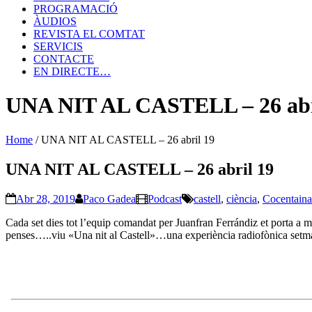
PROGRAMACIÓ
ÀUDIOS
REVISTA EL COMTAT
SERVICIS
CONTACTE
EN DIRECTE…
UNA NIT AL CASTELL – 26 abr
Home
/
UNA NIT AL CASTELL – 26 abril 19
UNA NIT AL CASTELL – 26 abril 19
Abr 28, 2019
Paco Gadea
Podcast
castell
,
ciència
,
Cocentaina
Cada set dies tot l’equip comandat per Juanfran Ferrándiz et porta a mo
penses…..viu «Una nit al Castell»…una experiència radiofònica setm