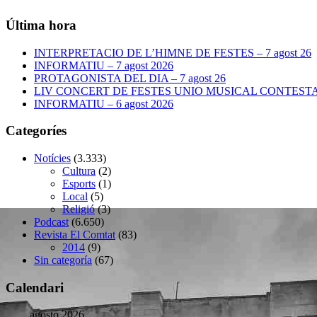
Última hora
INTERPRETACIO DE L’HIMNE DE FESTES – 7 agost 26
INFORMATIU – 7 agost 2026
PROTAGONISTA DEL DIA – 7 agost 26
LIV CONCERT DE FESTES UNIO MUSICAL CONTESTANA
INFORMATIU – 6 agost 2026
Categoríes
Notícies
(3.333)
Cultura
(2)
Esports
(1)
Local
(5)
Religió
(3)
Podcast
(6.650)
Revista El Comtat
(83)
2014
(9)
Sin categoría
(67)
Calendari
agosto 2026