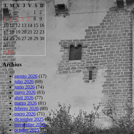
L
M
X
J
V
S
D
1
2
3
4
5
6
7
8
9
10
11
12
13
14
15
16
17
18
19
20
21
22
23
24
25
26
27
28
29
30
31
« Jul
Archius
agosto 2026
(17)
julio 2026
(69)
junio 2026
(74)
mayo 2026
(83)
abril 2026
(77)
marzo 2026
(81)
febrero 2026
(80)
enero 2026
(71)
diciembre 2025
(66)
noviembre 2025
(76)
octubre 2025
(72)