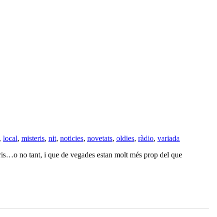
,
local
,
misteris
,
nit
,
noticies
,
novetats
,
oldies
,
ràdio
,
variada
naris…o no tant, i que de vegades estan molt més prop del que