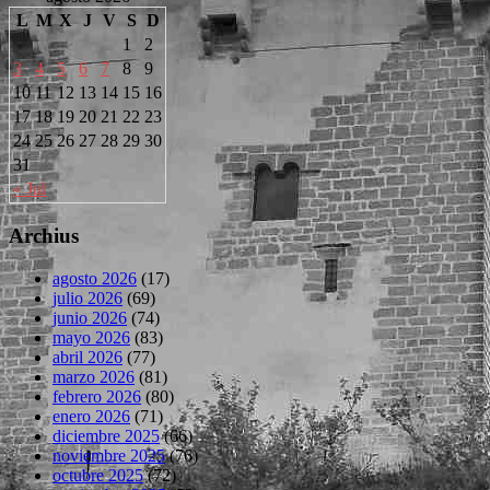
L
M
X
J
V
S
D
1
2
3
4
5
6
7
8
9
10
11
12
13
14
15
16
17
18
19
20
21
22
23
24
25
26
27
28
29
30
31
« Jul
Archius
agosto 2026
(17)
julio 2026
(69)
junio 2026
(74)
mayo 2026
(83)
abril 2026
(77)
marzo 2026
(81)
febrero 2026
(80)
enero 2026
(71)
diciembre 2025
(66)
noviembre 2025
(76)
octubre 2025
(72)