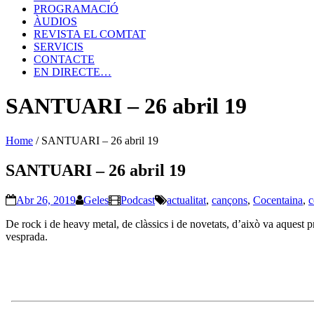
PROGRAMACIÓ
ÀUDIOS
REVISTA EL COMTAT
SERVICIS
CONTACTE
EN DIRECTE…
SANTUARI – 26 abril 19
Home
/
SANTUARI – 26 abril 19
SANTUARI – 26 abril 19
Abr 26, 2019
Geles
Podcast
actualitat
,
cançons
,
Cocentaina
,
c
De rock i de heavy metal, de clàssics i de novetats, d’això va aquest 
vesprada.