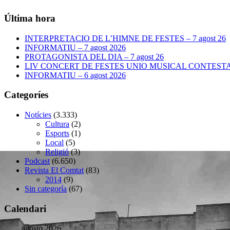
Última hora
INTERPRETACIO DE L’HIMNE DE FESTES – 7 agost 26
INFORMATIU – 7 agost 2026
PROTAGONISTA DEL DIA – 7 agost 26
LIV CONCERT DE FESTES UNIO MUSICAL CONTESTANA
INFORMATIU – 6 agost 2026
Categoríes
Notícies
(3.333)
Cultura
(2)
Esports
(1)
Local
(5)
Religió
(3)
Podcast
(6.650)
Revista El Comtat
(83)
2014
(9)
Sin categoría
(67)
Calendari
agosto 2026