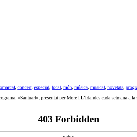
omarcal
,
concert
,
especial
,
local
,
món
,
música
,
musical
,
novetats
,
prog
programa, «Santuari», presentat per More i L’Irlandes cada setmana a la