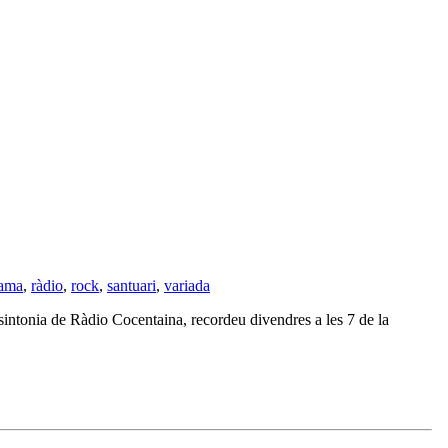
rama
,
ràdio
,
rock
,
santuari
,
variada
 sintonia de Ràdio Cocentaina, recordeu divendres a les 7 de la