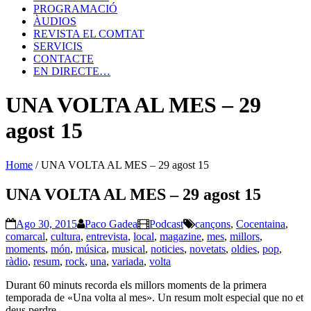
PROGRAMACIÓ
ÀUDIOS
REVISTA EL COMTAT
SERVICIS
CONTACTE
EN DIRECTE…
UNA VOLTA AL MES – 29
agost 15
Home
/
UNA VOLTA AL MES – 29 agost 15
UNA VOLTA AL MES – 29 agost 15
Ago 30, 2015
Paco Gadea
Podcast
cançons
,
Cocentaina
,
comarcal
,
cultura
,
entrevista
,
local
,
magazine
,
mes
,
millors
,
moments
,
món
,
música
,
musical
,
noticies
,
novetats
,
oldies
,
pop
,
ràdio
,
resum
,
rock
,
una
,
variada
,
volta
Durant 60 minuts recorda els millors moments de la primera
temporada de «Una volta al mes». Un resum molt especial que no et
deus perdre.