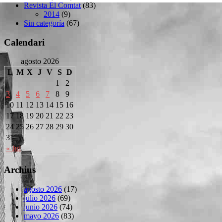
Revista El Comtat
(83)
2014
(9)
Sin categoría
(67)
Calendari
agosto 2026
L
M
X
J
V
S
D
1
2
3
4
5
6
7
8
9
10
11
12
13
14
15
16
17
18
19
20
21
22
23
24
25
26
27
28
29
30
31
« Jul
Archius
agosto 2026
(17)
julio 2026
(69)
junio 2026
(74)
mayo 2026
(83)