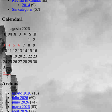
Revista El Comtat
(83)
2014
(9)
Sin categoría
(67)
Calendari
agosto 2026
L
M
X
J
V
S
D
1
2
3
4
5
6
7
8
9
10
11
12
13
14
15
16
17
18
19
20
21
22
23
24
25
26
27
28
29
30
31
« Jul
Archius
agosto 2026
(13)
julio 2026
(69)
junio 2026
(74)
mayo 2026
(83)
abril 2026
(77)