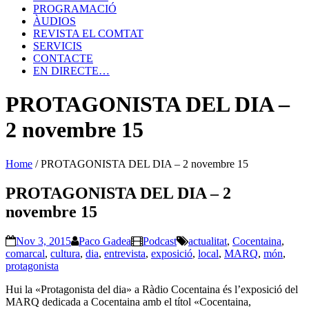
PROGRAMACIÓ
ÀUDIOS
REVISTA EL COMTAT
SERVICIS
CONTACTE
EN DIRECTE…
PROTAGONISTA DEL DIA –
2 novembre 15
Home
/
PROTAGONISTA DEL DIA – 2 novembre 15
PROTAGONISTA DEL DIA – 2
novembre 15
Nov 3, 2015
Paco Gadea
Podcast
actualitat
,
Cocentaina
,
comarcal
,
cultura
,
dia
,
entrevista
,
exposició
,
local
,
MARQ
,
món
,
protagonista
Hui la «Protagonista del dia» a Ràdio Cocentaina és l’exposició del
MARQ dedicada a Cocentaina amb el títol «Cocentaina,