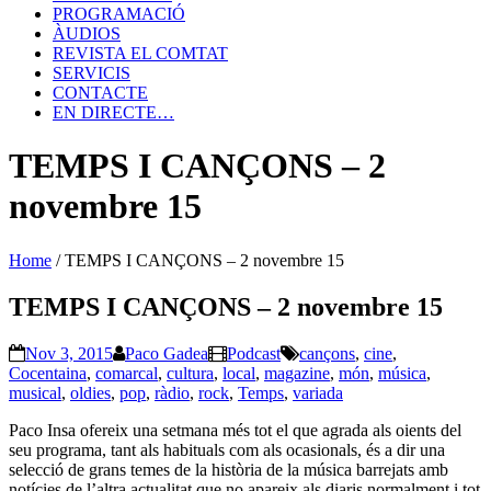
PROGRAMACIÓ
ÀUDIOS
REVISTA EL COMTAT
SERVICIS
CONTACTE
EN DIRECTE…
TEMPS I CANÇONS – 2
novembre 15
Home
/
TEMPS I CANÇONS – 2 novembre 15
TEMPS I CANÇONS – 2 novembre 15
Nov 3, 2015
Paco Gadea
Podcast
cançons
,
cine
,
Cocentaina
,
comarcal
,
cultura
,
local
,
magazine
,
món
,
música
,
musical
,
oldies
,
pop
,
ràdio
,
rock
,
Temps
,
variada
Paco Insa ofereix una setmana més tot el que agrada als oients del
seu programa, tant als habituals com als ocasionals, és a dir una
selecció de grans temes de la història de la música barrejats amb
notícies de l’altra actualitat que no apareix als diaris normalment i tot