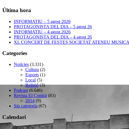
Última hora
INFORMATIU – 5 agost 2026
PROTAGONISTA DEL DIA – 5 agost 26
INFORMATIU – 4 agost 2026
PROTAGONISTA DEL DIA – 4 agost 26
XL CONCERT DE FESTES SOCIETAT ATENEU MUSICAL –
Categoríes
Notícies
(3.331)
Cultura
(2)
Esports
(1)
Local
(5)
Religió
(3)
Podcast
(6.646)
Revista El Comtat
(83)
2014
(9)
Sin categoría
(67)
Calendari
agosto 2026