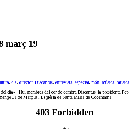
 març 19
ultura
,
dia
,
director
,
Discantus
,
entrevista
,
especial
,
món
,
música
,
musica
a del dia» . Hui membres del cor de cambra Discantus, la presidenta Pe
umenge 31 de Març ,a l’Església de Santa Maria de Cocentaina.