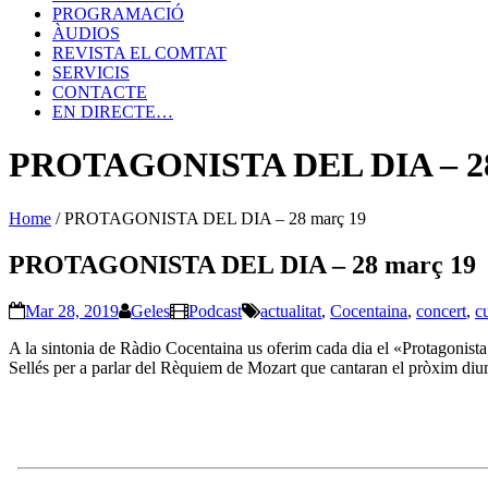
PROGRAMACIÓ
ÀUDIOS
REVISTA EL COMTAT
SERVICIS
CONTACTE
EN DIRECTE…
PROTAGONISTA DEL DIA – 28
Home
/
PROTAGONISTA DEL DIA – 28 març 19
PROTAGONISTA DEL DIA – 28 març 19
Mar 28, 2019
Geles
Podcast
actualitat
,
Cocentaina
,
concert
,
c
A la sintonia de Ràdio Cocentaina us oferim cada dia el «Protagonist
Sellés per a parlar del Rèquiem de Mozart que cantaran el pròxim di