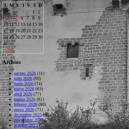
L
M
X
J
V
S
D
1
2
3
4
5
6
7
8
9
10
11
12
13
14
15
16
17
18
19
20
21
22
23
24
25
26
27
28
29
30
31
« Jul
Archius
agosto 2026
(11)
julio 2026
(69)
junio 2026
(74)
mayo 2026
(83)
abril 2026
(77)
marzo 2026
(81)
febrero 2026
(80)
enero 2026
(71)
diciembre 2025
(66)
noviembre 2025
(76)
octubre 2025
(72)