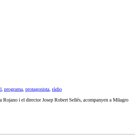
l
,
programa
,
protagonista
,
ràdio
pa Rojano i el director Josep Robert Sellés, acompanyen a Milagro