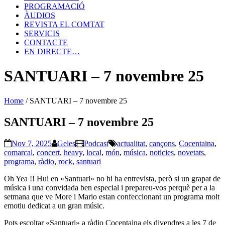
PROGRAMACIÓ
ÀUDIOS
REVISTA EL COMTAT
SERVICIS
CONTACTE
EN DIRECTE…
SANTUARI – 7 novembre 25
Home
/
SANTUARI – 7 novembre 25
SANTUARI – 7 novembre 25
Nov 7, 2025
Geles
Podcast
actualitat
,
cançons
,
Cocentaina
,
comarcal
,
concert
,
heavy
,
local
,
món
,
música
,
noticies
,
novetats
,
programa
,
ràdio
,
rock
,
santuari
Oh Yea !! Hui en «Santuari» no hi ha entrevista, però si un grapat de
música i una convidada ben especial i prepareu-vos perquè per a la
setmana que ve More i Mario estan confeccionant un programa molt
emotiu dedicat a un gran músic.
Pots escoltar «Santuari» a ràdio Cocentaina els divendres a les 7 de