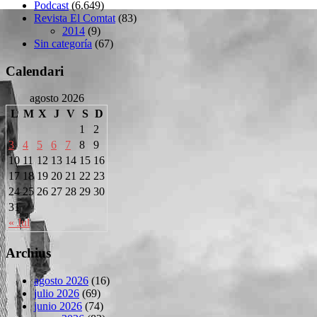
Podcast
(6.649)
Revista El Comtat
(83)
2014
(9)
Sin categoría
(67)
Calendari
agosto 2026
L
M
X
J
V
S
D
1
2
3
4
5
6
7
8
9
10
11
12
13
14
15
16
17
18
19
20
21
22
23
24
25
26
27
28
29
30
31
« Jul
Archius
agosto 2026
(16)
julio 2026
(69)
junio 2026
(74)