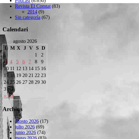
Podcast
(6.650)
Revista El Comtat
(83)
2014
(9)
Sin categoría
(67)
Calendari
agosto 2026
L
M
X
J
V
S
D
1
2
3
4
5
6
7
8
9
10
11
12
13
14
15
16
17
18
19
20
21
22
23
24
25
26
27
28
29
30
31
« Jul
Archius
agosto 2026
(17)
julio 2026
(69)
junio 2026
(74)
mayo 2026
(83)