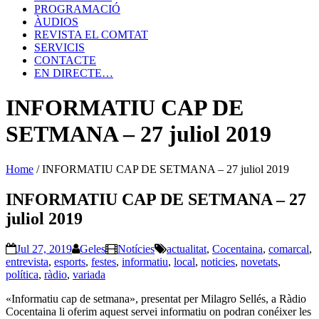
PROGRAMACIÓ
ÀUDIOS
REVISTA EL COMTAT
SERVICIS
CONTACTE
EN DIRECTE…
INFORMATIU CAP DE
SETMANA – 27 juliol 2019
Home
/
INFORMATIU CAP DE SETMANA – 27 juliol 2019
INFORMATIU CAP DE SETMANA – 27
juliol 2019
Jul 27, 2019
Geles
Notícies
actualitat
,
Cocentaina
,
comarcal
,
entrevista
,
esports
,
festes
,
informatiu
,
local
,
noticies
,
novetats
,
política
,
ràdio
,
variada
«Informatiu cap de setmana», presentat per Milagro Sellés, a Ràdio
Cocentaina li oferim aquest servei informatiu on podran conéixer les